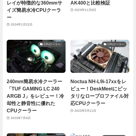
レイが特徴的な360mmサ
AK400と比較検証
イズ簡易水冷CPUクーラ
2023年11月8日
ー
2024年1月22日
CPUクーラー
CPUクーラー
240mm簡易水冷クーラー
Noctua NH-L9i-17xxをレ
「TUF GAMING LC 240
ビュー！DeskMeetにピッ
ARGB J」をレビュー！冷
タリなロープロファイル対
却性と静音性に優れた
応CPUクーラー
CPUクーラー
2023年5月11日
2023年7月4日