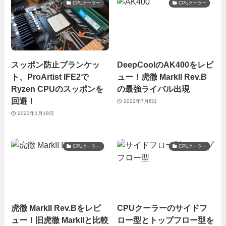
CPUクーラー
CPUクーラー
スッポン防止ブランケッ
DeepCoolのAK400をレビ
ト、ProArtist IFE2で
ュー！虎徹 MarkII Rev.B
Ryzen CPUのスッポンを
の最強ライバル出現
回避！
2022年7月6日
2023年1月19日
CPUクーラー
CPUクーラー
虎徹 MarkII Rev.Bをレビ
CPUクーラーのサイドフ
ュー！旧虎徹 MarkIIと比較
ロー型とトップフロー型を