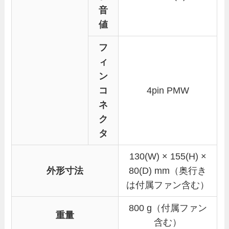
音
値
フ
ィ
ン
コ
4pin PMW
ネ
ク
タ
130(W) × 155(H) ×
外形寸法
80(D) mm（奥行き
は付属ファン含む）
800 g（付属ファン
重量
含む）