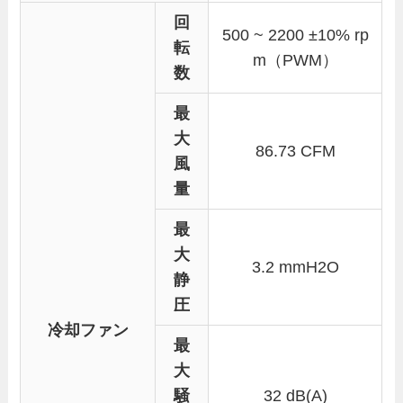
回
500 ~ 2200 ±10% rp
転
m（PWM）
数
最
大
86.73 CFM
風
量
最
大
3.2 mmH2O
静
圧
冷却ファン
最
大
騒
32 dB(A)