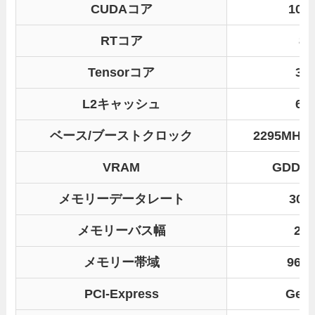
CUDAコア
107
RTコア
8
Tensorコア
33
L2キャッシュ
64
ベース/ブーストクロック
2295MHz 
VRAM
GDDR7
メモリーデータレート
30G
メモリーバス幅
256
メモリー帯域
960
PCI-Express
Gen