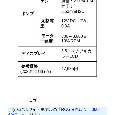
風量：21.08CFM
ァン
静圧：
5.53mmH2O
ポンプ
定格電
12V DC、2W、
圧
0.3A
モータ
800 – 3,600 ±
10% RPM
ー速度
3.5インチフルカ
ディスプレイ
ラーLCD
参考価格
47,685円
(2023年1月時点)
モガ
ちなみにホワイトモデルの「
ROG RYUJIN III 360
WHT
」もあります。