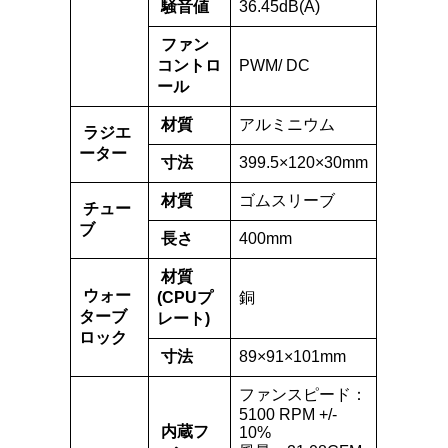
騒音値
36.45dB(A)
ファン
コントロ
PWM/ DC
ール
材質
アルミニウム
ラジエ
ーター
寸法
399.5×120×30mm
材質
ゴムスリーブ
チュー
ブ
長さ
400mm
材質
ウォー
(CPUプ
銅
ターブ
レート)
ロック
寸法
89×91×101mm
ファンスピード：
5100 RPM +/-
内蔵フ
10%