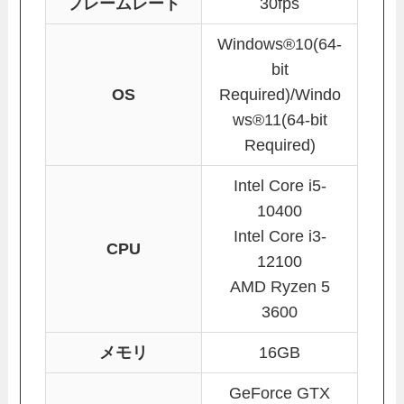
フレームレート
30fps
Windows®10(64-
bit
OS
Required)/Windo
ws®11(64-bit
Required)
Intel Core i5-
10400
Intel Core i3-
CPU
12100
AMD Ryzen 5
3600
メモリ
16GB
GeForce GTX