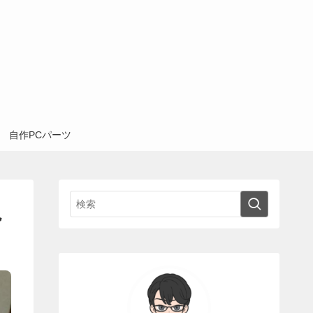
自作PCパーツ
説