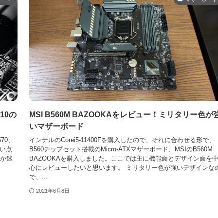
10の
MSI B560M BAZOOKAをレビュー！ミリタリー色が
いマザーボード
70、
インテルのCorei5-11400Fを購入したので、それに合わせる形で、
らい点
B560チップセット搭載のMicro-ATXマザーボード、MSIのB560M
か迷
BAZOOKAを購入しました。ここでは主に機能面とデザイン面を
心にレビューしたいと思います。 ミリタリー色が強いデザインな
で、...
2021年6月8日