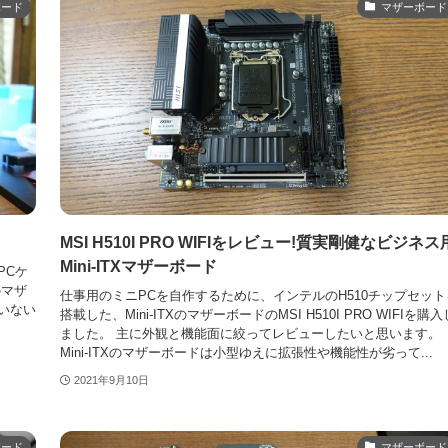
ボード
マザーボード
MSI H510I PRO WIFIをレビュー!質実剛健なビジネス
Mini-ITXマザーボード
PCケ
のマザ
仕事用のミニPCを自作するために、インテルのH510チップセット
ていない
搭載した、Mini-ITXのマザーボードのMSI H510I PRO WIFIを購入
ました。 主に外観と機能面に絞ってレビューしたいと思います。
Mini-ITXのマザーボードは小型ゆえに拡張性や機能性が劣って...
2021年9月10日
ボード
マザーボード