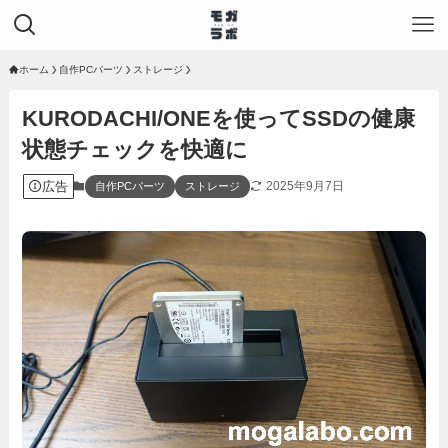
ホーム
自作PCパーツ
ストレージ
KURODACHI/ONEを使ってSSDの健康
状態チェックを快適に
広告
2025年9月7日
自作PCパーツ
ストレージ