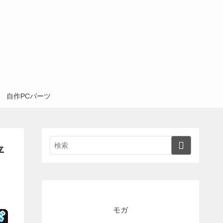
自作PCパーツ
平
モガ