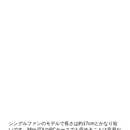
シングルファンのモデルで長さは約17cmとかなり短
いです。Mini-ITXのPCケースでも収めることは容易だ