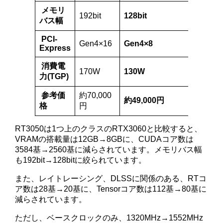
メモリ
192bit
128bit
128bi
バス幅
PCI-
Gen4×16
Gen4×8
Gen3
Express
消費電
170W
130W
75W
力(TGP)
参考価
約70,000
約270
約49,000円
格
円
円
RT3050は1つ上のクラスのRTX3060と比較すると、
VRAMの搭載量は12GB→8GBに、CUDAコア数は
3584基→2560基に減らされています。メモリバス幅
も192bit→128bitに絞られています。
また、レイトレーシング、DLSSに関係のある、RTコ
ア数は28基→20基に、Tensorコア数は112基→80基に
減らされています。
ただし、ベースクロックのみ、1320MHz→1552MHz