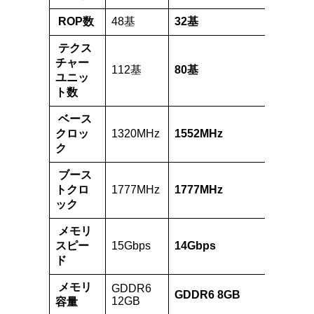
ROP数
48基
32基
32基
テクス
チャー
112基
80基
56基
ユニッ
ト数
ベース
クロッ
1320MHz
1552MHz
1485
ク
ブース
トクロ
1777MHz
1777MHz
1665
ック
メモリ
スピー
15Gbps
14Gbps
8Gbp
ド
メモリ
GDDR6
GDD
GDDR6 8GB
12GB
4GB
容量