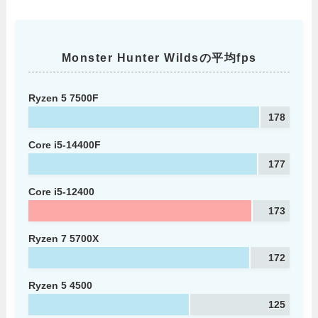
Monster Hunter Wildsの平均fps
Ryzen 5 7500F
178
Core i5-14400F
177
Core i5-12400
173
Ryzen 7 5700X
172
Ryzen 5 4500
125