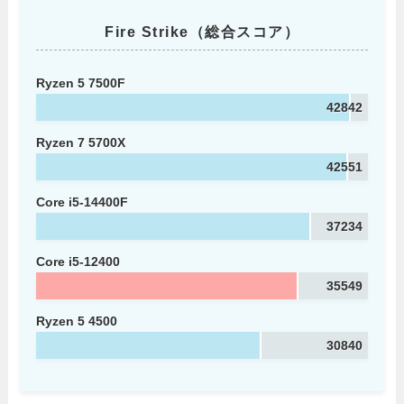
Fire Strike（総合スコア）
Ryzen 5 7500F
42842
Ryzen 7 5700X
42551
Core i5-14400F
37234
Core i5-12400
35549
Ryzen 5 4500
30840