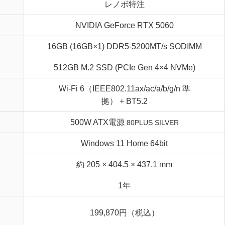
レノボ特注
NVIDIA GeForce RTX 5060
16GB (16GB×1) DDR5-5200MT/s SODIMM
512GB M.2 SSD (PCIe Gen 4×4 NVMe)
Wi-Fi 6（IEEE802.11ax/ac/a/b/g/n 準
拠） + BT5.2
500W ATX電源
80PLUS SILVER
Windows 11 Home 64bit
約 205 × 404.5 × 437.1 mm
1年
199,870円（税込）