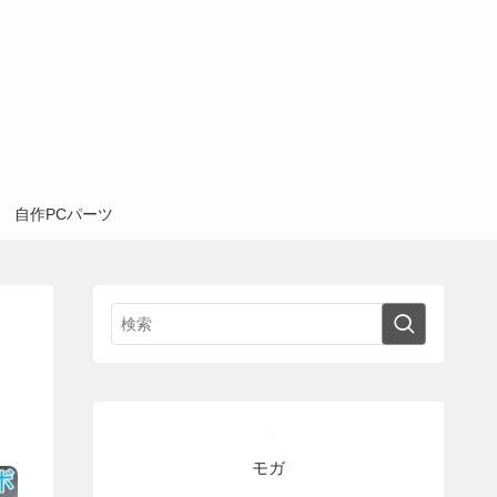
自作PCパーツ
モガ