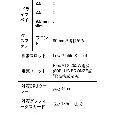
3.5
1
ドラ
2.5
1
イブ
ベイ
9.5mm
1
slim
ケー
フロン
スフ
80mm※搭載済み
ト
ァン
拡張スロット
Low Profile Slot x4
Flex ATX 265W電源
電源ユニット
(80PLUS BRONZE認
証)※搭載済み
対応CPUクー
高さ45mm
ラー
対応グラフィ
長さ185mmまで
ックスカード