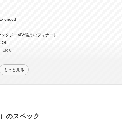
H
tended
ンタジーXIV:暁月のフィナーレ
COL
ER 6
もっと見る
5VJP）のスペック