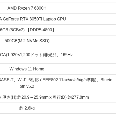
AMD Ryzen 7 6800H
A GeForce RTX 3050Ti Laptop GPU
16GB (8GBx2) 【DDR5-4800】
500GB(M.2 NVMe SSD)
GA(1,920×1,200ドット)非光沢、165Hz
Windows 11 Home
ASE-T、Wi-Fi 6対応 (IEEE802.11ax/ac/a/b/g/n準拠)、Blueto
oth v5.2
x 厚さ(H):約20.9～25.9mm x 奥行(D):約277.8mm
約 2.6kg