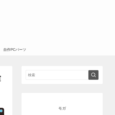
自作PCパーツ
実
モガ