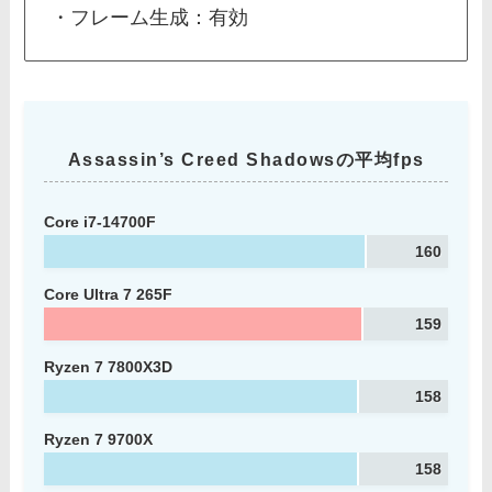
・フレーム生成：有効
Assassin’s Creed Shadowsの平均fps
Core i7-14700F
160
Core Ultra 7 265F
159
Ryzen 7 7800X3D
158
Ryzen 7 9700X
158