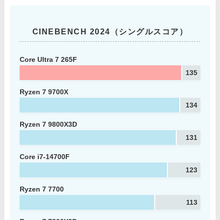
CINEBENCH 2024（シングルスコア）
Core Ultra 7 265F
135
Ryzen 7 9700X
134
Ryzen 7 9800X3D
131
Core i7-14700F
123
Ryzen 7 7700
113