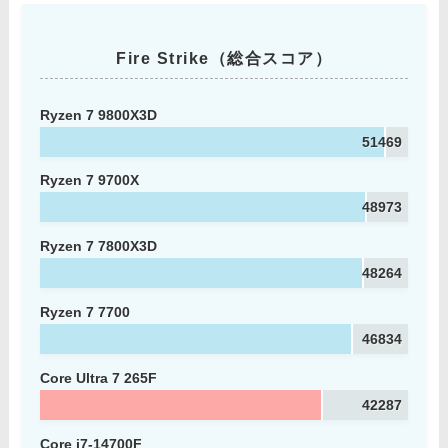
Fire Strike（総合スコア）
Ryzen 7 9800X3D
51469
Ryzen 7 9700X
48973
Ryzen 7 7800X3D
48264
Ryzen 7 7700
46834
Core Ultra 7 265F
42287
Core i7-14700F