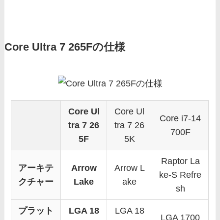
Core Ultra 7 265Fの仕様
Core Ul
Core Ul
Core i7-14
tra 7 26
tra 7 26
700F
5F
5K
Raptor La
アーキテ
Arrow
Arrow L
ke-S Refre
クチャー
Lake
ake
sh
プラット
LGA 18
LGA 18
LGA 1700