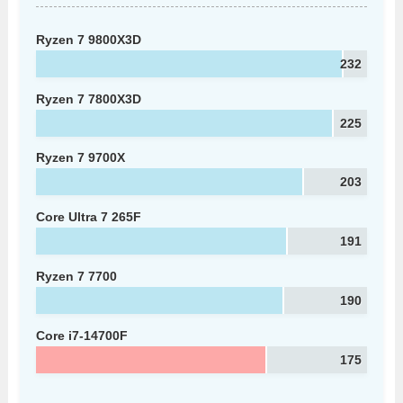
Ryzen 7 9800X3D
232
Ryzen 7 7800X3D
225
Ryzen 7 9700X
203
Core Ultra 7 265F
191
Ryzen 7 7700
190
Core i7-14700F
175