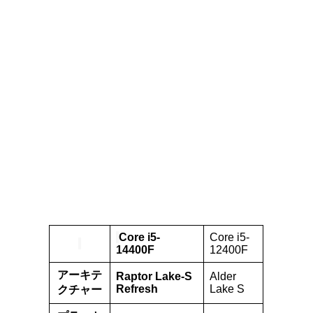
Core i5-
Core i5-
14400F
12400F
アーキテ
Raptor Lake-S
Alder
Refresh
Lake S
クチャー