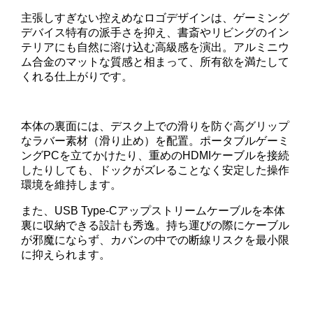
主張しすぎない控えめなロゴデザインは、ゲーミング
デバイス特有の派手さを抑え、書斎やリビングのイン
テリアにも自然に溶け込む高級感を演出。アルミニウ
ム合金のマットな質感と相まって、所有欲を満たして
くれる仕上がりです。
本体の裏面には、デスク上での滑りを防ぐ高グリップ
なラバー素材（滑り止め）を配置。ポータブルゲーミ
ングPCを立てかけたり、重めのHDMIケーブルを接続
したりしても、ドックがズレることなく安定した操作
環境を維持します。
また、USB Type-Cアップストリームケーブルを本体
裏に収納できる設計も秀逸。持ち運びの際にケーブル
が邪魔にならず、カバンの中での断線リスクを最小限
に抑えられます。