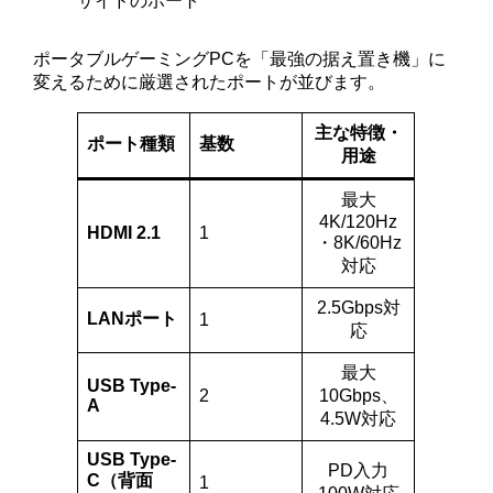
サイドのポート
ポータブルゲーミングPCを「最強の据え置き機」に
変えるために厳選されたポートが並びます。
主な特徴・
ポート種類
基数
用途
最大
4K/120Hz
HDMI 2.1
1
・8K/60Hz
対応
2.5Gbps対
LANポート
1
応
最大
USB Type-
2
10Gbps、
A
4.5W対応
USB Type-
PD入力
C（背面
1