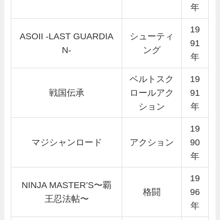
年
19
ASOII -LAST GUARDIA
シューティ
91
N-
ング
年
ベルトスク
19
戦国伝承
ロールアク
91
ション
年
19
マジシャンロード
アクション
90
年
19
NINJA MASTER’S〜覇
格闘
96
王忍法帖〜
年