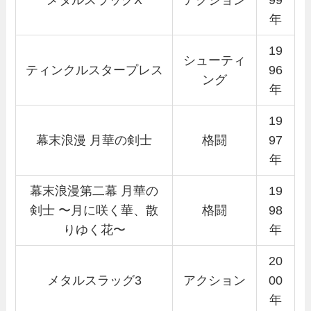
年
19
シューティ
ティンクルスタープレス
96
ング
年
19
幕末浪漫 月華の剣士
格闘
97
年
幕末浪漫第二幕 月華の
19
剣士 〜月に咲く華、散
格闘
98
りゆく花〜
年
20
メタルスラッグ3
アクション
00
年