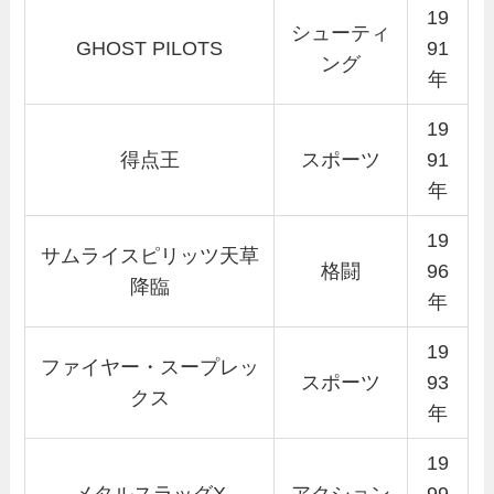
19
シューティ
GHOST PILOTS
91
ング
年
19
得点王
スポーツ
91
年
19
サムライスピリッツ天草
格闘
96
降臨
年
19
ファイヤー・スープレッ
スポーツ
93
クス
年
19
メタルスラッグX
アクション
99