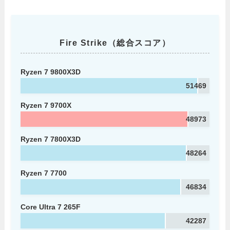
Fire Strike（総合スコア）
Ryzen 7 9800X3D
51469
Ryzen 7 9700X
48973
Ryzen 7 7800X3D
48264
Ryzen 7 7700
46834
Core Ultra 7 265F
42287