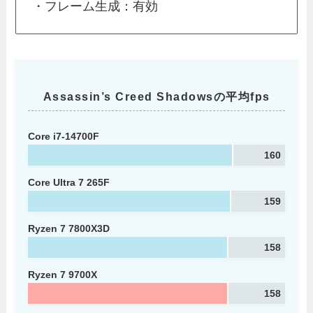
・フレーム生成：有効
Assassin’s Creed Shadowsの平均fps
Core i7-14700F
160
Core Ultra 7 265F
159
Ryzen 7 7800X3D
158
Ryzen 7 9700X
158