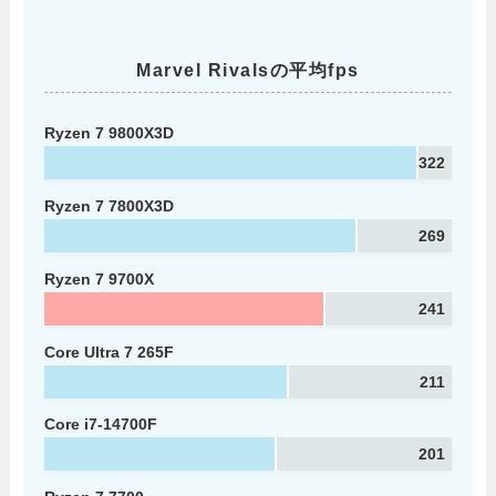
Marvel Rivalsの平均fps
Ryzen 7 9800X3D
322
Ryzen 7 7800X3D
269
Ryzen 7 9700X
241
Core Ultra 7 265F
211
Core i7-14700F
201