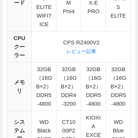
ード
M
X-E
ELITE
S
Pro4
PRO
WIFI7
ELITE
ICE
CPU
CPS RZ400V2
クー
レビュー記事
ラー
32GB
32GB
32GB
32GB
（16G
（16G
（16G
（16G
メモ
B×2）
B×2）
B×2）
B×2）
リ
DDR5
DDR4
DDR5
DDR5
-4800
-3200
-4800
-4800
KIOXI
シス
WD
CT10
WD
A
テム
Black
00P2
Blue
EXCE