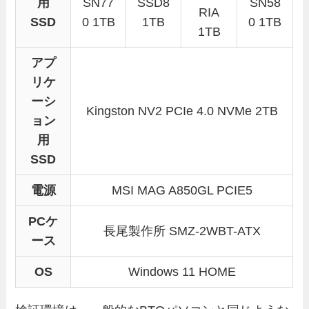
用
SN77
SSD8
SN58
RIA
SSD
0 1TB
1TB
0 1TB
1TB
アプ
リケ
ーシ
Kingston NV2 PCIe 4.0 NVMe 2TB
ョン
用
SSD
電源
MSI MAG A850GL PCIE5
PCケ
長尾製作所 SMZ-2WBT-ATX
ース
OS
Windows 11 HOME