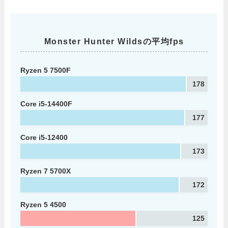
Monster Hunter Wildsの平均fps
Ryzen 5 7500F
178
Core i5-14400F
177
Core i5-12400
173
Ryzen 7 5700X
172
Ryzen 5 4500
125