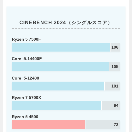
CINEBENCH 2024（シングルスコア）
Ryzen 5 7500F
106
Core i5-14400F
105
Core i5-12400
101
Ryzen 7 5700X
94
Ryzen 5 4500
73