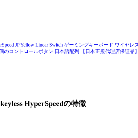
eyless HyperSpeed JP Yellow Linear Switch ゲーミ
プケース 11個のコントロールボタン 日本語配列 【日本正規代理店保証品
enkeyless HyperSpeedの特徴