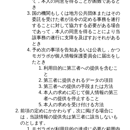
て，本人の同意を得ることが困難であると
き
国の機関もしくは地方公共団体またはその
委託を受けた者が法令の定める事務を遂行
することに対して協力する必要がある場合
であって，本人の同意を得ることにより当
該事務の遂行に支障を及ぼすおそれがある
とき
予め次の事項を告知あるいは公表し，かつ
モガラボが個人情報保護委員会に届出をし
たとき
利用目的に第三者への提供を含むこ
と
第三者に提供されるデータの項目
第三者への提供の手段または方法
本人の求めに応じて個人情報の第三
者への提供を停止すること
本人の求めを受け付ける方法
前項の定めにかかわらず，次に掲げる場合に
は，当該情報の提供先は第三者に該当しないも
のとします。
モガラボが利用目的の達成に必要な範囲内