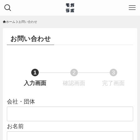
ホーム
お問い合わせ
お問い合わせ
1
2
3
入力画面
現
確認画面
現
完了画面
現
在
在
在
表
表
表
会社・団体
示
示
示
さ
さ
さ
れ
れ
れ
お名前
て
て
て