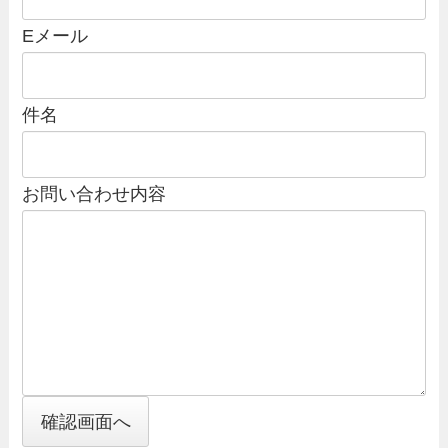
い
い
い
る
る
る
Eメール
画
画
画
面
面
面
で
で
で
件名
す。
す。
す。
お問い合わせ内容
確認画面へ