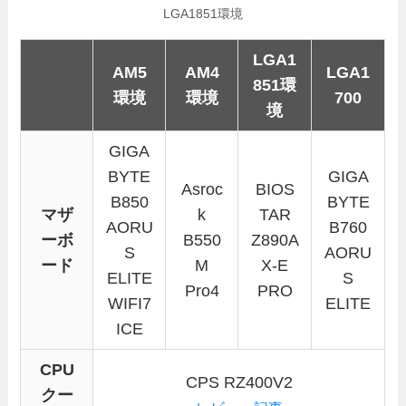
LGA1851環境
LGA1
AM5
AM4
LGA1
851環
環境
環境
700
境
GIGA
BYTE
GIGA
Asroc
BIOS
B850
BYTE
マザ
k
TAR
AORU
B760
ーボ
B550
Z890A
S
AORU
ード
M
X-E
ELITE
S
Pro4
PRO
WIFI7
ELITE
ICE
CPU
CPS RZ400V2
クー