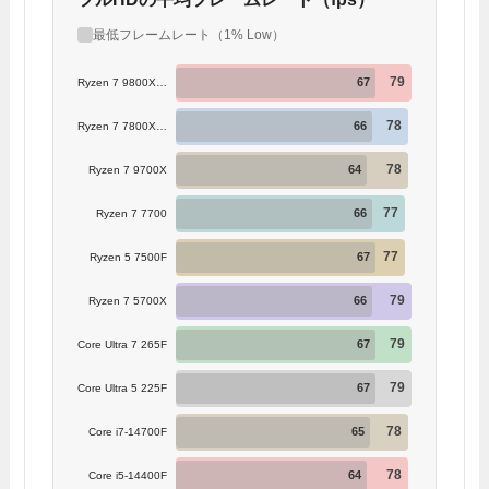
最低フレームレート（1% Low）
79
67
Ryzen 7 9800X3D
78
66
Ryzen 7 7800X3D
78
64
Ryzen 7 9700X
77
66
Ryzen 7 7700
77
67
Ryzen 5 7500F
79
66
Ryzen 7 5700X
79
67
Core Ultra 7 265F
79
67
Core Ultra 5 225F
78
65
Core i7-14700F
78
64
Core i5-14400F