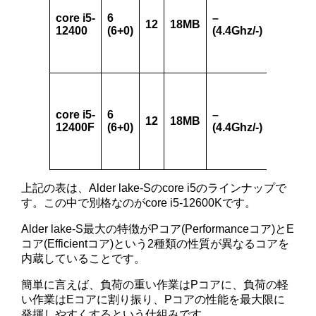
core i5-
6
–
12
18MB
2
12400
(6+0)
(4.4Ghz/-)
core i5-
6
–
12
18MB
2
12400F
(6+0)
(4.4Ghz/-)
上記の表は、Alder lake-Sのcore i5のラインナップで
す。この中で別格なのがcore i5-12600Kです。
Alder lake-S最大の特徴がPコア(Performanceコア)とE
コア(Efficientコア)という2種類の性質が異なるコアを
内蔵していることです。
簡単に言えば、負荷の重い作業はPコアに、負荷の軽
い作業はEコアに割り振り、Pコアの性能を最大限に
発揮しやすくするという仕組みです。