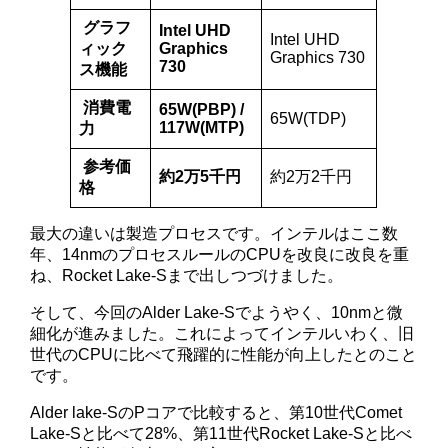
グラフ
Intel UHD
Intel UHD
ィック
Graphics
Graphics 730
730
ス機能
消費電
65W(PBP) /
65W(TDP)
117W(MTP)
力
参考価
約2万5千円
約2万2千円
格
最大の違いは製造プロセスです。インテルはここ数
年、14nmのプロセスルールのCPUを改良に改良を重
ね、Rocket Lake-Sまで出しつづけました。
そして、今回のAlder Lake-Sでようやく、10nmと微
細化が進みました。これによってインテルいわく、旧
世代のCPUに比べて飛躍的に性能が向上したとのこと
です。
Alder lake-SのPコアで比較すると、第10世代Comet
Lake-Sと比べて28%、第11世代Rocket Lake-Sと比べ