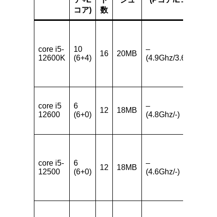
コア)
数
core i5-
10
–
16
20MB
3
12600K
(6+4)
(4.9Ghz/3.6Ghz)
core i5
6
–
12
18MB
3
12600
(6+0)
(4.8Ghz/-)
core i5-
6
–
12
18MB
3
12500
(6+0)
(4.6Ghz/-)