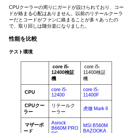
CPUクーラーの周りにガードが設けられており、コー
ドが絡まる心配はありません。以前のリテールクーラ
ーだとコードがファンに絡まることが多々あったの
で、取り回しは随分楽になりました。
性能を比較
テスト環境
core i5-
core i5-
12400検証
11400検証
機
機
core i5-
core i5-
CPU
12400
11400F
CPUクー
リテールク
虎徹 Mark II
ラー
ーラー
Asrock
マザーボ
MSI B560M
B660M PRO
BAZOOKA
ード