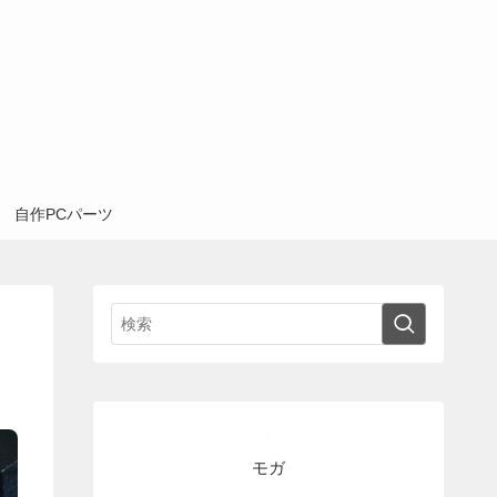
自作PCパーツ
モガ