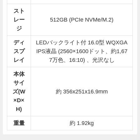
スト
レー
512GB (PCIe NVMe/M.2)
ジ
ディ
LEDバックライト付 16.0型 WQXGA
スプ
IPS液晶 (2560×1600ドット、約1,67
レイ
7万色、16:10) 、光沢なし
本体
サイ
ズ(W
約 356x251x16.9mm
×D×
H)
重量
約 1.92kg