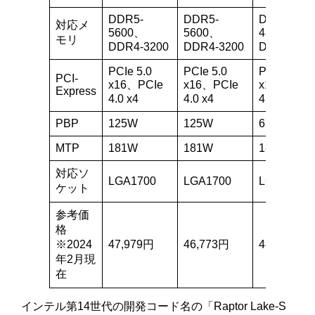
DDR5-
DDR5-
DDR5-
対応メ
5600、
5600、
4800、
モリ
DDR4-3200
DDR4-3200
DDR4-320
PCIe 5.0
PCIe 5.0
PCIe 5.0
PCI-
x16、PCIe
x16、PCIe
x16、PCIe
Express
4.0 x4
4.0 x4
4.0 x4
PBP
125W
125W
65W
MTP
181W
181W
180W
対応ソ
LGA1700
LGA1700
LGA1700
ケット
参考価
格
※2024
47,979円
46,773円
48,980円
年2月現
在
インテル第14世代の開発コード名の「Raptor Lake-S