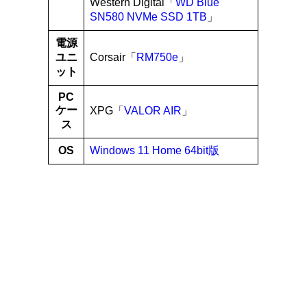
Western Digital「
WD Blue
SN580 NVMe SSD 1TB
」
電源
ユニ
Corsair「
RM750e
」
ット
PC
ケー
XPG「
VALOR AIR
」
ス
OS
Windows 11 Home 64bit版