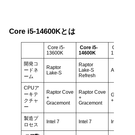
Core i5-14600Kとは
Core i5-
Core i5-
Core i7-
13600K
14600K
12700
開発コ
Raptor
Raptor
ードネ
Lake-S
Alder Lake
Lake-S
Refresh
ーム
CPUア
Raptor Cove
Raptor Cove
ーキテ
Golden Co
+
+
+ Gracemo
クチャ
Gracemont
Gracemont
ー
製造プ
Intel 7
Intel 7
Intel 7
ロセス