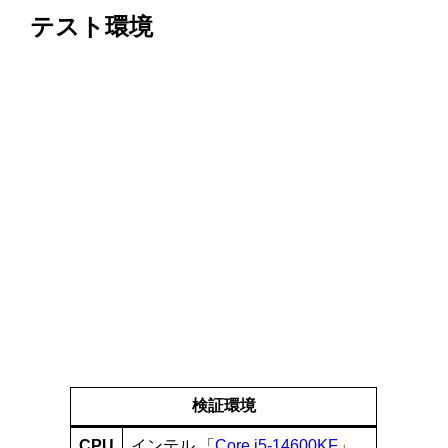
テスト環境
検証環境
CPU
インテル 「
Core i5-14600KF
」