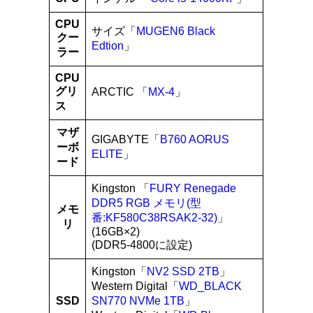
CPU
サイズ「
MUGEN6 Black
クー
Edtion
」
ラー
CPU
グリ
ARCTIC 「
MX-4
」
ス
マザ
GIGABYTE「
B760 AORUS
ーボ
ELITE
」
ード
Kingston 「
FURY Renegade
DDR5 RGB メモリ(型
メモ
番:KF580C38RSAK2-32)
」
リ
(16GB×2)
(DDR5-4800に設定)
Kingston「
NV2 SSD 2TB
」
Western Digital「
WD_BLACK
SSD
SN770 NVMe 1TB
」