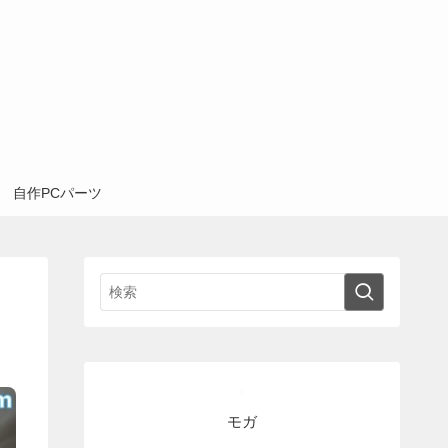
自作PCパーツ
モガ