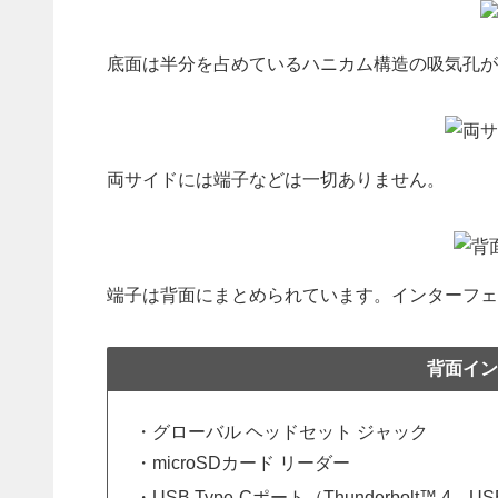
底面は半分を占めているハニカム構造の吸気孔が
両サイドには端子などは一切ありません。
端子は背面にまとめられています。インターフェ
背面イン
・グローバル ヘッドセット ジャック
・microSDカード リーダー
・USB Type-Cポート（Thunderbolt™ 4、US