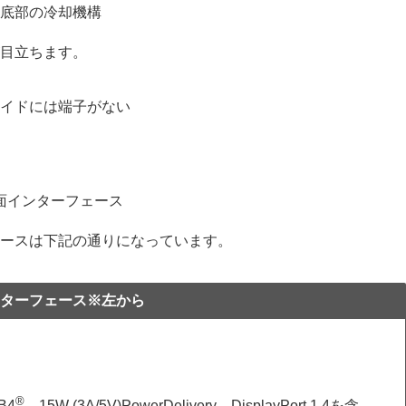
目立ちます。
ースは下記の通りになっています。
ターフェース※左から
®
B4
、15W (3A/5V)PowerDelivery、DisplayPort 1.4を含