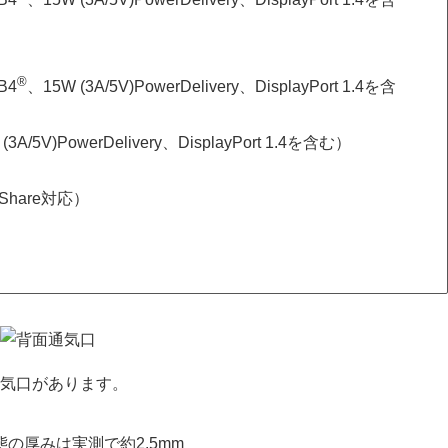
®
B4
、15W (3A/5V)PowerDelivery、DisplayPort 1.4を含
A/5V)PowerDelivery、DisplayPort 1.4を含む）
rShare対応）
気口があります。