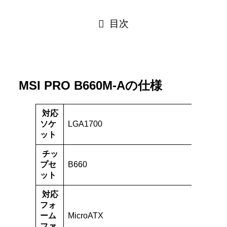
目次
MSI PRO B660M-Aの仕様
対応
ソケ
LGA1700
ット
チッ
プセ
B660
ット
対応
フォ
ーム
MicroATX
ファ