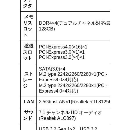
クタ
メモ
リス
DDR4×4(デュアルチャネル対応/最大
ロッ
128GB)
ト
拡張
PCI-Express4.0(×16)×1
スロ
PCI-Express3.0(×1)×1
PCI-Express3.0(×4)×1
ット
SATA(3.0)×4
スト
M.2 type 2242/2260/2280×1(PCI-
Express4.0×4対応)
レー
M.2 type 2242/2260/2280×1(PCI-
ジ
Express4.0×4対応)
LAN
2.5GbpsLAN×1(Realtek RTL8125BG)
サウ
7.1 チャンネル HD オーディオ
ンド
(Realtek ALC897)
USB 3.2 Gen 1×2、USB 3.2